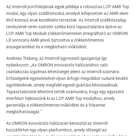
Az Interroll portfóliójának egyik példája a robusztus LCP AMR Top
modul, egy olyan szállítómodul, amelyet kifejezetten az AMR-eken
lévő könnyű áruk kezelésére terveztek. Az Interroll szállítószalag-
rendszerek terén szerzett széles körű tapasztalatára építve az
LCP AMR Top Module zökkenőmentesen integrálható az OMRON
LD sorozatú AMR-jeivel, biztosítva a zökkenőmentes
anyagáramlást és a megbízható működést.
Andreas Traberg, az Interroll ügyvezető igazgatója így
nyilatkozott: „Az OMRON innovációs hálózatához való
csatlakozás izgalmas lehetőséget jelent az Interroll számára.
Erősségeink egyesítésével olyan átfogó megoldást tudunk kínálni
ügyfeleinknek, amely megfelel egyedi gyártási kihívásaiknak.
Tapasztalataink lehetővé tették számunkra, hogy egy egyszerű
interfészt fejlesszünk ki az LCP AMR Top modulhoz, amely
garantálja a zökkenőmentes működést és a folyamat
megbízhatóságát.”
Az OMRON innovációs hálózatán keresztül az Interroll
hozzáférhet egy olyan platformhoz, amely elősegíti az