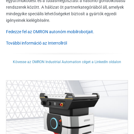
együttműködést és a tudásmegosztást a hasonló gondolkodású
rendszerek között. A hálózat öt partnerkategóriából áll, amelyek
mindegyike speciális lehetőségeket biztosít a gyártók egyedi
igényeinek kielégítésére.
Fedezze fel az OMRON autonóm mobilrobotjait.
További információ az Interrollról
Kövesse az OMRON Industrial Automation céget a LinkedIn oldalon