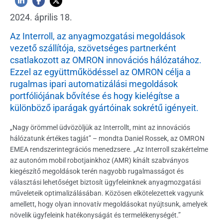
2024. április 18.
Az Interroll, az anyagmozgatási megoldások
vezető szállítója, szövetséges partnerként
csatlakozott az OMRON innovációs hálózatához.
Ezzel az együttműködéssel az OMRON célja a
rugalmas ipari automatizálási megoldások
portfóliójának bővítése és hogy kielégítse a
különböző iparágak gyártóinak sokrétű igényeit.
„Nagy örömmel üdvözöljük az Interrollt, mint az innovációs
hálózatunk értékes tagját” – mondta Daniel Rossek, az OMRON
EMEA rendszerintegrációs menedzsere. „Az Interroll szakértelme
az autonóm mobil robotjainkhoz (AMR) kínált szabványos
kiegészítő megoldások terén nagyobb rugalmasságot és
választási lehetőséget biztosít ügyfeleinknek anyagmozgatási
műveleteik optimalizálásában. Közösen elkötelezettek vagyunk
amellett, hogy olyan innovatív megoldásokat nyújtsunk, amelyek
növelik ügyfeleink hatékonyságát és termelékenységét.”