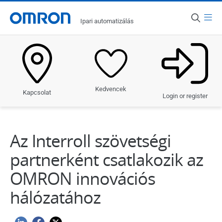
Hírek
Menü
Vissza
Ipari automatizálás
Ország
Hírek
Magyarország
Newsletter
Termékek
Kedvencek
Események
Kapcsolat
Megoldások
Login or register
Automatizálási blog
Iparágak
Az Interroll szövetségi
Ügyfél-referenciák
Szolgáltatások és támogatás
partnerként csatlakozik az
Hírek
OMRON innovációs
hálózatához