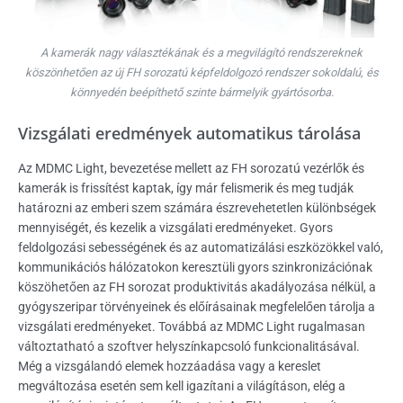
A kamerák nagy választékának és a megvilágító rendszereknek
köszönhetően az új FH sorozatú képfeldolgozó rendszer sokoldalú, és
könnyedén beépíthető szinte bármelyik gyártósorba.
Vizsgálati eredmények automatikus tárolása
Az MDMC Light, bevezetése mellett az FH sorozatú vezérlők és
kamerák is frissítést kaptak, így már felismerik és meg tudják
határozni az emberi szem számára észrevehetetlen különbségek
mennyiségét, és kezelik a vizsgálati eredményeket. Gyors
feldolgozási sebességének és az automatizálási eszközökkel való,
kommunikációs hálózatokon keresztüli gyors szinkronizációnak
köszöhetően az FH sorozat produktivitás akadályozása nélkül, a
gyógyszeripar törvényeinek és előírásainak megfelelően tárolja a
vizsgálati eredményeket. Továbbá az MDMC Light rugalmasan
változtatható a szoftver helyszínkapcsoló funkcionalitásával.
Még a vizsgálandó elemek hozzáadása vagy a kereslet
megváltozása esetén sem kell igazítani a világításon, elég a