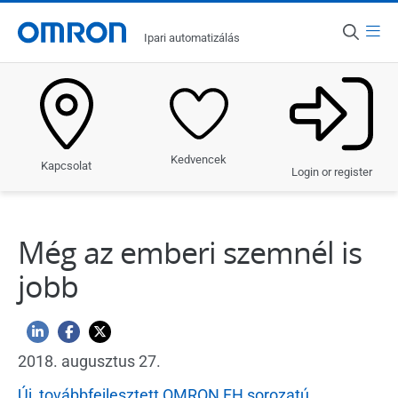
Hírek
Menü
Vissza
Ipari automatizálás
Ország
Hírek
Magyarország
Newsletter
Termékek
Kedvencek
Események
Kapcsolat
Megoldások
Login or register
Automatizálási blog
Iparágak
Még az emberi szemnél is
Ügyfél-referenciák
Szolgáltatások és támogatás
jobb
Hírek
2018. augusztus 27.
Új, továbbfejlesztett OMRON FH sorozatú