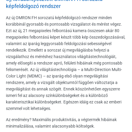
képfeldolgozó rendszer
Az új OMRON FH sorozatú képfeldolgozó rendszer minden
korábbinál gyorsabb és pontosabb vizsgálatot és mérést végez.
Ezt az új, 21 megapixeles felbontású kamera összesen akár 80
megapixeles felbontású képet készít több kép összedolgozásával,
valamint az iparág leggyorsabb feldolgozási sebességével
rendelkezik. Emellett a sorozat új megvilágíásba helyezi a
vizsgálathoz és méréshez használatos világítástechnológiát,
amely elősegíti a rendszer apró, felületi hibáinak még pontosabb
felismerését. Az új világítástechnológia – a Multi-Direction Multi-
Color Light (MDMC) – az iparág első olyan megvilágítási
rendszere, amely a vizsgált objektumtól függően változtatja a
megvilágítást és annak szögét. Ennek köszönhetően egyszerre
ismeri fel az alacsony színkülönbségeket és a különböző
karakterisztikai különbségeket. Egészen idáig ez csak az emberi
szemmel volt lehetséges.
Az eredmény? Maximális produktivitás, a végtermék hibáinak
minimalizálása, valamint alacsonyabb költségek.