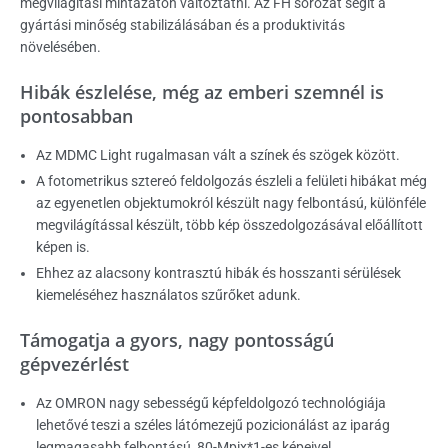
megvilágítási mintázaton változtatni. Az FH sorozat segít a
gyártási minőség stabilizálásában és a produktivitás
növelésében.
Hibák észlelése, még az emberi szemnél is
pontosabban
Az MDMC Light rugalmasan vált a színek és szögek között.
A fotometrikus sztereó feldolgozás észleli a felületi hibákat még
az egyenetlen objektumokról készült nagy felbontású, különféle
megvilágítással készült, több kép összedolgozásával előállított
képen is.
Ehhez az alacsony kontrasztú hibák és hosszanti sérülések
kiemeléséhez használatos szűrőket adunk.
Támogatja a gyors, nagy pontosságú
gépvezérlést
Az OMRON nagy sebességű képfeldolgozó technológiája
lehetővé teszi a széles látómezejű pozicionálást az iparág
legmagasabb felbontású, 80-Mpix*1-es képeivel.