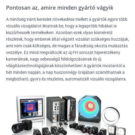
Pontosan az, amire minden gyártó vágyik
A minőség iránti kereslet növekedése mellett a gyártók egyre több
vizuális vizsgálatot iktatnak be, hogy a legapróbb hibákat is
kiszűrhessék termékeiken. Azonban ezek olyan kisméretű
részletek, hogy emberek által végzett vizsálat szükséges hozzájuk,
ami nem csak költséges, de magas a fáradtság okozta mulasztás
veszélye. Ez mind megváltozik az új FH sorozat hiperérzékeny
kameráinak, nagy sebességű feldolgozásának és új
világítástechnológiájának köszönhetően! A gyártók mostantól a
hét minden napján, a nap huszonnégy órájában számíthatnak a
megbízható, gyors és részletes, automatizált vizuális vizsgálatra.