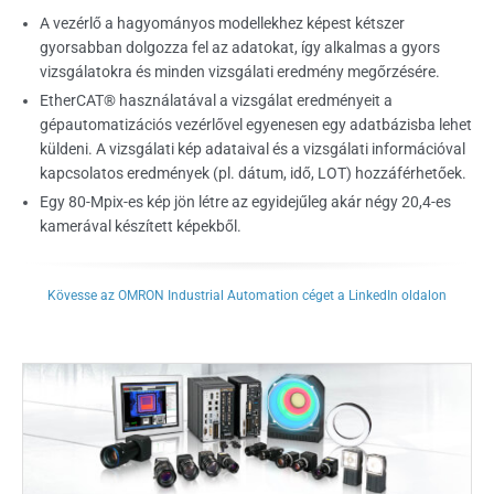
A vezérlő a hagyományos modellekhez képest kétszer
gyorsabban dolgozza fel az adatokat, így alkalmas a gyors
vizsgálatokra és minden vizsgálati eredmény megőrzésére.
EtherCAT® használatával a vizsgálat eredményeit a
gépautomatizációs vezérlővel egyenesen egy adatbázisba lehet
küldeni. A vizsgálati kép adataival és a vizsgálati információval
kapcsolatos eredmények (pl. dátum, idő, LOT) hozzáférhetőek.
Egy 80-Mpix-es kép jön létre az egyidejűleg akár négy 20,4-es
kamerával készített képekből.
Kövesse az OMRON Industrial Automation céget a LinkedIn oldalon