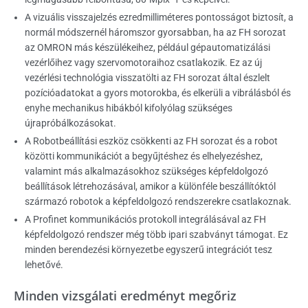
A vizuális visszajelzés ezredmilliméteres pontosságot biztosít, a
normál módszernél háromszor gyorsabban, ha az FH sorozat
az OMRON más készülékeihez, például gépautomatizálási
vezérlőihez vagy szervomotoraihoz csatlakozik. Ez az új
vezérlési technológia visszatölti az FH sorozat által észlelt
pozícióadatokat a gyors motorokba, és elkerüli a vibrálásból és
enyhe mechanikus hibákból kifolyólag szükséges
újrapróbálkozásokat.
A Robotbeállítási eszköz csökkenti az FH sorozat és a robot
közötti kommunikációt a begyűjtéshez és elhelyezéshez,
valamint más alkalmazásokhoz szükséges képfeldolgozó
beállítások létrehozásával, amikor a különféle beszállítóktól
származó robotok a képfeldolgozó rendszerekre csatlakoznak.
A Profinet kommunikációs protokoll integrálásával az FH
képfeldolgozó rendszer még több ipari szabványt támogat. Ez
minden berendezési környezetbe egyszerű integrációt tesz
lehetővé.
Minden vizsgálati eredményt megőriz