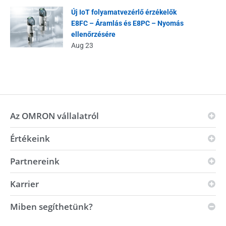
Új IoT folyamatvezérlő érzékelők
E8FC – Áramlás és E8PC – Nyomás
ellenőrzésére
Aug 23
Az OMRON vállalatról
Értékeink
Az OMRON-alapelvek
Üzleti területek
Partnereink
Jövőkép
Globális jelenlét
i-Automation!
Karrier
Innovációs partnerek
Környezetvédelem
Erősség
Forgalmazók
Miben segíthetünk?
Fenntarthatóság
Álláslehetőségek
Automatizálási Központ
Általános Szerződési Feltételek